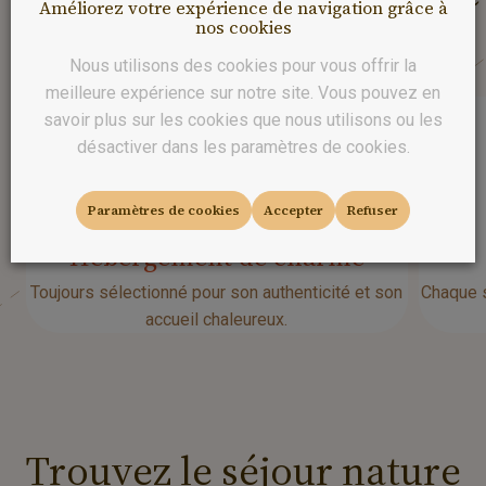
Améliorez votre expérience de navigation grâce à
séjour
nos cookies
Nous utilisons des cookies pour vous offrir la
meilleure expérience sur notre site. Vous pouvez en
savoir plus sur les cookies que nous utilisons ou les
désactiver dans les paramètres de cookies.
Paramètres de cookies
Accepter
Refuser
Hébergement de charme
Toujours sélectionné pour son authenticité et son
Chaque s
accueil chaleureux.
Trouvez
le
séjour
nature