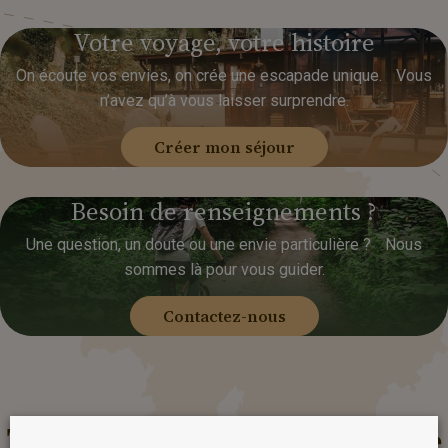
Votre
voyage,
votre
histoire
On écoute vos envies, on crée une escapade unique. Vous
n’avez qu’à vous laisser surprendre.
Créer mon séjour
Besoin
de
renseignements
?
Une question, un doute ou une envie particulière ? Nous
sommes là pour vous guider.
Contactez-nous
Toujours
inclus
dans
votre