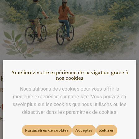
Améliorez votre expérience de navigation grâce à
Bon
cadeau
-
500€
nos cookies
Nous utilisons des cookies pour vous offrir la
Réf :
BONCAD500
meilleure expérience sur notre site. Vous pouvez en
413
,
22
€
savoir plus sur les cookies que nous utilisons ou les
désactiver dans les paramètres de cookies.
Entrez le montant de votre choix
Paramètres de cookies
Accepter
Refuser
-
+
Commander