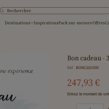
Destinations
Inspirations
Pack sur-mesure
Offres
C
Bon
cadeau
-
Réf :
BONCAD300
247
,
93
€
Entrez le montant de vot