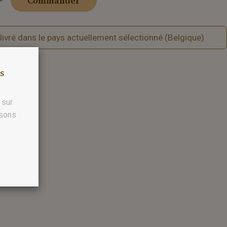
+
Commander
 livré dans le pays actuellement sélectionné (Belgique)
os
 sur
isons