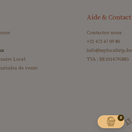
Aide & Contact
nous
Contactez-nous
+32 473 47 09 80
ux
info@mylocaltrip.be
naire Local
TVA : BE1014795885
énérales de vente
NIER
0
MON P
A
•
MO
N
PAN
IER •