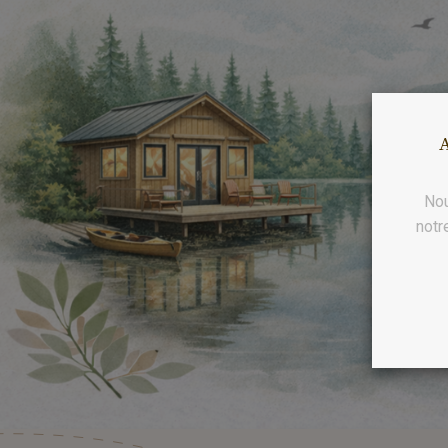
A
Nou
notr