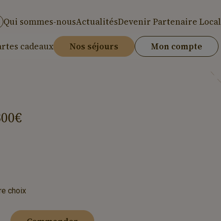
Qui sommes-nous
Actualités
Devenir Partenaire Local
artes cadeaux
Nos séjours
Mon compte
300€
re choix