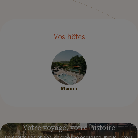
Vos
hôtes
Manon
Votre
voyage,
votre
histoire
On écoute vos envies, on crée une escapade unique. Vous