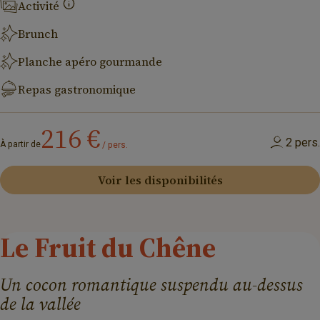
Activité
Brunch
Planche apéro gourmande
Repas gastronomique
216
€
2 pers.
À partir de
/ pers.
Voir les disponibilités
Le
Fruit
du
Chêne
Un cocon romantique suspendu au-dessus
de la vallée