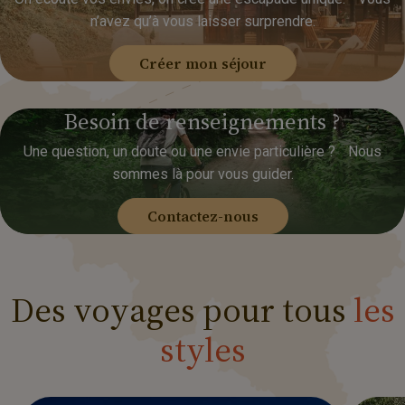
n’avez qu’à vous laisser surprendre.
Créer mon séjour
Besoin
de
renseignements
?
Une question, un doute ou une envie particulière ? Nous
sommes là pour vous guider.
Contactez-nous
Des
voyages
pour
tous
les
styles