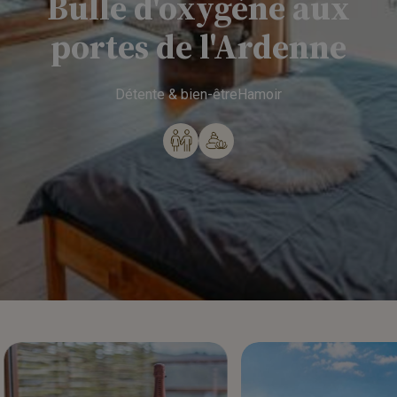
Bulle
d'oxygène
aux
portes
de
l'Ardenne
Détente & bien-être
Hamoir